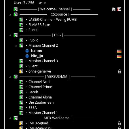
User: 7 / 256
⟳
◌
─────│Welcome-Channel│─────
────────│CS:Source│────────
▪ LABER-Channel - Wenig RUHE!
▪ FLAMER-Ecke
▪ Silent
─────────│CS-2|─────────
▪ Public
▪ Mission Channel 2
hanno
Ninjjjo
▪ Mission Channel 3
▪ Silent
▪ ohne-generve
───────│VERSUS/MM│───────
▪ Channel No 1
▪ Channel Prime
▪ Faceit
▪ Channel Alpha
▪ Die Zauberfeen
▪ ESEA
▪ Mission Channel 1
──────│MFB-WarTeams │──────
▪ [MFB-Squad]
▪ [MFB-Silent Kill]