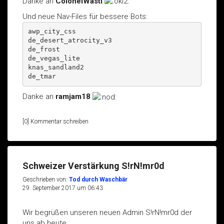
Danke an
ColonelWastl
Und neue Nav-Files für bessere Bots:
awp_city_css
de_desert_atrocity_v3
de_frost
de_vegas_lite
knas_sandland2
de_tmar
Danke an
ramjam18
[0] Kommentar schreiben
Schweizer Verstärkung S!rN!mr0d
Geschrieben von:
Tod durch Waschbär
29. September 2017 um 06:43
Wir begrüßen unseren neuen Admin S!rN!mr0d der
uns ab heute