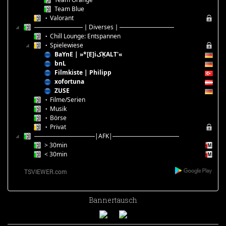
Team Blue
▪ Valorant
────────│Diverses│─────────
▪ Chill Lounge: Entspannen
▪ Spielewiese
BaYnE | »*[E]iکĶALT'«
bnL
Filmkiste | Philipp
xofortuna
ZUSE
▪ Filme/Serien
▪ Musik
▪ Börse
▪ Privat
──────────|AFK|───────────
> 30min
< 30min
Bannertausch