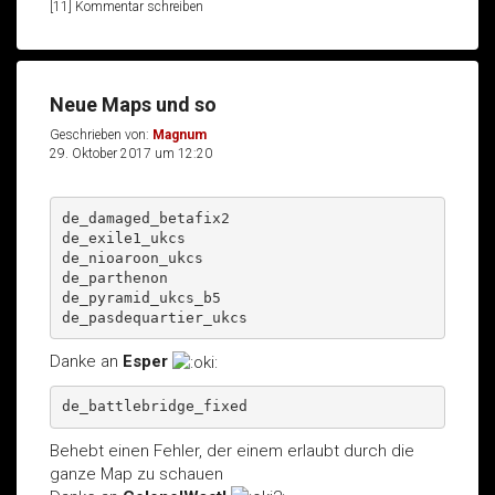
[11] Kommentar schreiben
Neue Maps und so
Geschrieben von:
Magnum
29. Oktober 2017 um 12:20
de_damaged_betafix2
de_exile1_ukcs
de_nioaroon_ukcs
de_parthenon
de_pyramid_ukcs_b5
de_pasdequartier_ukcs
Danke an
Esper
de_battlebridge_fixed
Behebt einen Fehler, der einem erlaubt durch die
ganze Map zu schauen