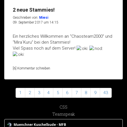
2 neue Stammies!
Geschrieben von:
Miesi
09. September 2017 um 14:15
Ein herzliches Willkommen an "Chaosteam2000" und
"Mira`Kuru" bei den Stammies!
Viel Spass noch auf dem Server!
[6] Kommentar schreiben
1
2
3
4
5
6
7
8
9
43
CSS
Teamspeak
Muenchner Kuschelbude - MFB