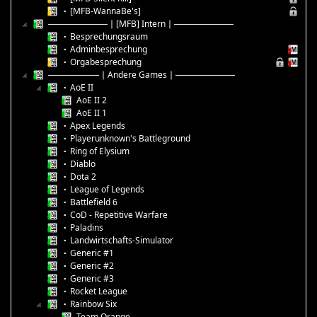
▪ [MFB-WannaBe's]
───────│[MFB] Intern│───────
▪ Besprechungsraum
▪ Adminbesprechung
▪ Orgabesprechung
──────│Andere Games│───────
▪ AoE II
AoE II 2
AoE II 1
▪ Apex Legends
▪ Playerunknown's Battleground
▪ Ring of Elysium
▪ Diablo
▪ Dota 2
▪ League of Legends
▪ Battlefield 6
▪ CoD - Repetitive Warfare
▪ Paladins
▪ Landwirtschafts-Simulator
▪ Generic #1
▪ Generic #2
▪ Generic #3
▪ Rocket League
▪ Rainbow Six
Team Orange