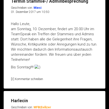
Termin Stammie-/ Adminbesprechung
Geschrieben von:
Miesi
01. Dezember 2017 um 10:50
Hallo Leute,
am Sonntag, 10. Dezember, findet um 20.00 Uhr im
TeamSpeak ein Treffen der Stammies und Admins
statt. Dort haben alle die Gelegenheit ihre Fragen,
Wünsche, Kritikpunkte oder Anregungen kund zu tun.
Wir möchten dadurch den Informationsaustausch
untereinander fördern. Wir freuen uns über jeden
Teilnehmer!
Bis Sonntag!!!!
[2] Kommentar schreiben
Harlecin
Geschrieben von:
MFB|Evilizer