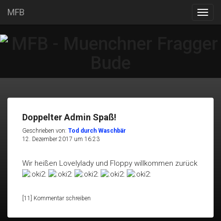
MFB
Menü
öffne
Doppelter Admin Spaß!
Geschrieben von:
Tod durch Waschbär
12. Dezember 2017 um 16:23
Wir heißen Lovelylady und Floppy willkommen zurück
[11] Kommentar schreiben